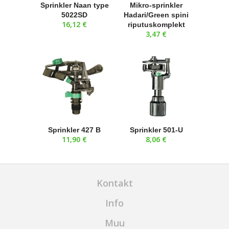
Sprinkler Naan type
Mikro-sprinkler
5022SD
Hadari/Green spini
16,12 €
riputuskomplekt
3,47 €
Sprinkler 427 B
Sprinkler 501-U
11,90 €
8,06 €
Kontakt
Info
Muu