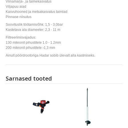
Viinamarja-, ja taimekasvatus
Viljapuu aiad
Kasvuhooned ja metsakasvatus taimlad
Pinnase niisutus
Soovituslik töötamisrõhk: 1,5 - 3,0bar
Kastetava ala diameeter: 2,3 - 11 m
Filtreerimisvajadus:
130 mikronit pihustitele 1.0 - 1.2mm
200 mikronit pihustitele ›1,3 mm
Ainult pöördrootoriga Hadar sobib ülevalt alla kastmiseks.
Sarnased tooted