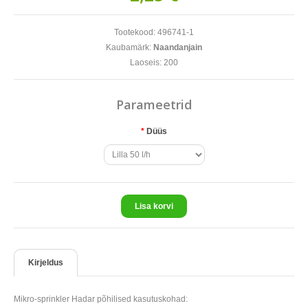
Tootekood:
496741-1
Kaubamärk:
Naandanjain
Laoseis:
200
Parameetrid
*
Düüs
Lisa korvi
Kirjeldus
Mikro-sprinkler Hadar põhilised kasutuskohad: