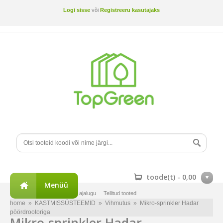
Logi sisse
või
Registreeru kasutajaks
toode(t) -
0,00
Menüü
Minu konto
Tellimuste ajalugu
Tellitud tooted
home
»
KASTMISSÜSTEEMID
»
Vihmutus
»
Mikro-sprinkler Hadar
pöördrootoriga
Mikro-sprinkler Hadar