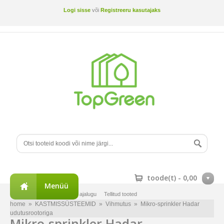
Logi sisse
või
Registreeru kasutajaks
toode(t) -
0,00
Menüü
Minu konto
Tellimuste ajalugu
Tellitud tooted
home
»
KASTMISSÜSTEEMID
»
Vihmutus
»
Mikro-sprinkler Hadar
udutusrootoriga
Mikro-sprinkler Hadar