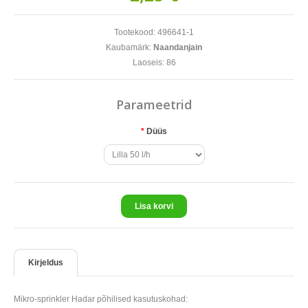
Tootekood:
496641-1
Kaubamärk:
Naandanjain
Laoseis:
86
Parameetrid
*
Düüs
Lisa korvi
Kirjeldus
Mikro-sprinkler Hadar põhilised kasutuskohad: