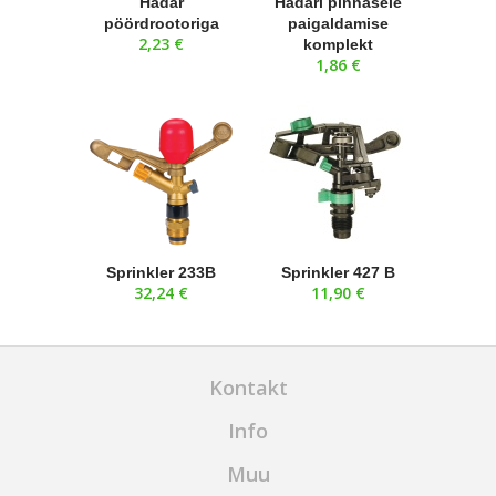
Hadar
Hadari pinnasele
pöördrootoriga
paigaldamise
2,23 €
komplekt
1,86 €
Sprinkler 233B
Sprinkler 427 B
32,24 €
11,90 €
Kontakt
Info
Muu