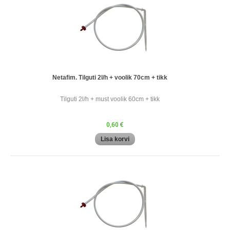
Netafim. Tilguti 2l/h + voolik 70cm + tikk
Tilguti 2l/h + must voolik 60cm + tikk
0,60 €
Lisa korvi