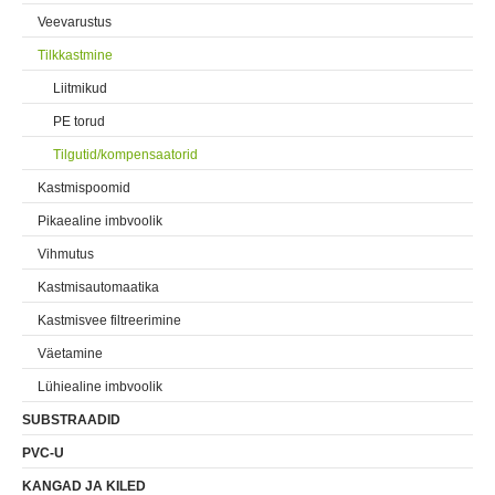
Veevarustus
Tilkkastmine
Liitmikud
PE torud
Tilgutid/kompensaatorid
Kastmispoomid
Pikaealine imbvoolik
Vihmutus
Kastmisautomaatika
Kastmisvee filtreerimine
Väetamine
Lühiealine imbvoolik
SUBSTRAADID
PVC-U
KANGAD JA KILED