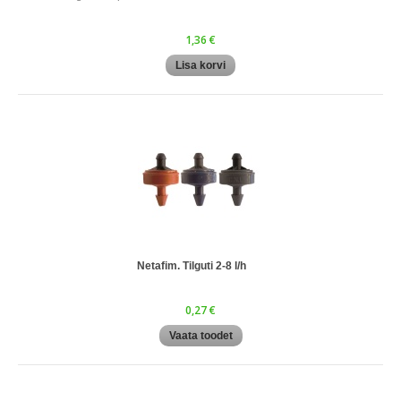
1,36 €
Lisa korvi
Netafim. Tilguti 2-8 l/h
0,27 €
Vaata toodet