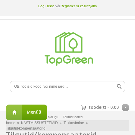
Logi sisse
või
Registreeru kasutajaks
toode(t) -
0,00
Menüü
Minu konto
Tellimuste ajalugu
Tellitud tooted
home
»
KASTMISSÜSTEEMID
»
Tilkkastmine
»
Tilgutid/kompensaatorid
Tilgutid/kompensaatorid