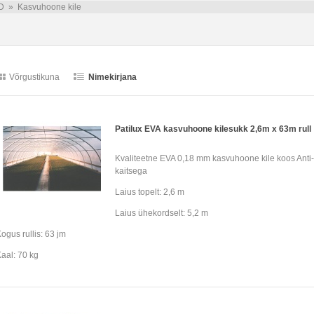
D
»
Kasvuhoone kile
Võrgustikuna
Nimekirjana
Patilux EVA kasvuhoone kilesukk 2,6m x 63m rull
Kvaliteetne EVA 0,18 mm kasvuhoone kile koos Anti-
kaitsega
Laius topelt: 2,6 m
Laius ühekordselt: 5,2 m
ogus rullis: 63 jm
aal: 70 kg