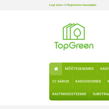
Logi sisse
või
Registreeru kasutajaks
MÕÕTESEADMED
KAS
CC KÄRUD
KASVUHOONED
KASTMISSÜSTEEMID
SUBSTRA