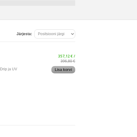
Järjesta:
357,12 € /
396,80 €
Drip ja UV
Lisa korvi