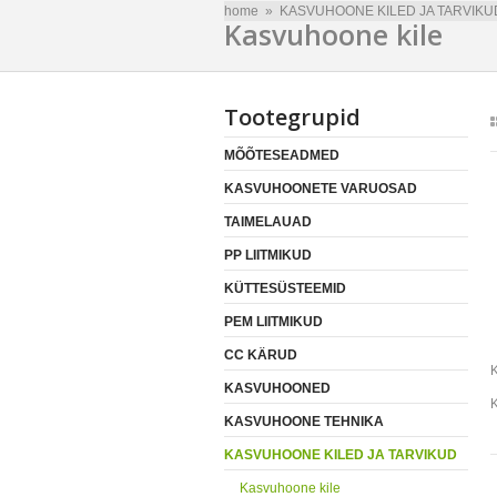
home
»
KASVUHOONE KILED JA TARVIKU
Kasvuhoone kile
Tootegrupid
MÕÕTESEADMED
KASVUHOONETE VARUOSAD
TAIMELAUAD
PP LIITMIKUD
KÜTTESÜSTEEMID
PEM LIITMIKUD
CC KÄRUD
K
KASVUHOONED
K
KASVUHOONE TEHNIKA
KASVUHOONE KILED JA TARVIKUD
Kasvuhoone kile