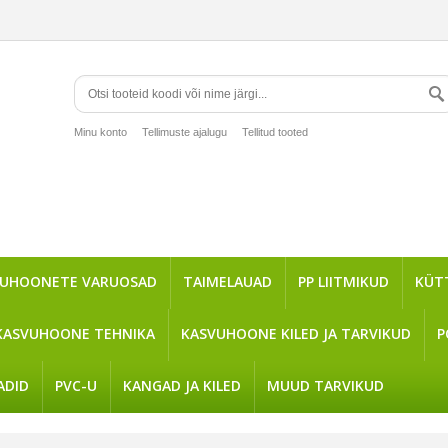
Minu konto
Tellimuste ajalugu
Tellitud tooted
VUHOONETE VARUOSAD
TAIMELAUAD
PP LIITMIKUD
KÜT
KASVUHOONE TEHNIKA
KASVUHOONE KILED JA TARVIKUD
P
ADID
PVC-U
KANGAD JA KILED
MUUD TARVIKUD