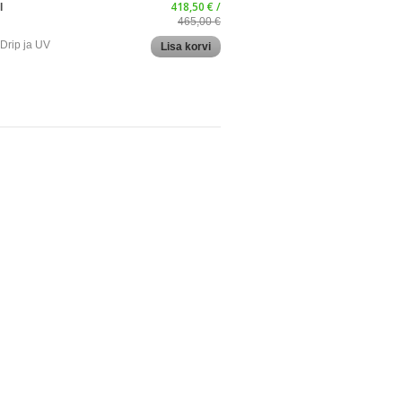
418,50 € /
l
465,00 €
Drip ja UV
Lisa korvi