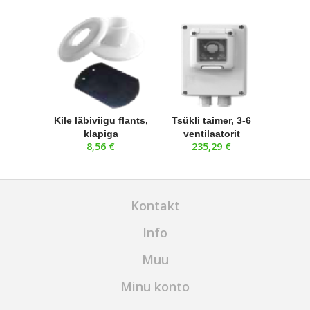
Kile läbiviigu flants,
Tsükli taimer, 3-6
klapiga
ventilaatorit
8,56 €
235,29 €
Kontakt
Info
Muu
Minu konto