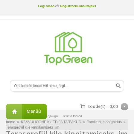
Logi sisse
või
Registreeru kasutajaks
toode(t) -
0,00
Menüü
Minu konto
Tellimuste ajalugu
Tellitud tooted
home
»
KASVUHOONE KILED JA TARVIKUD
»
Tarvikud ja paigaldus
»
Terasprofiil kile kinnitamiseks, jm
Terasprofiil kile kinnitamiseks, jm