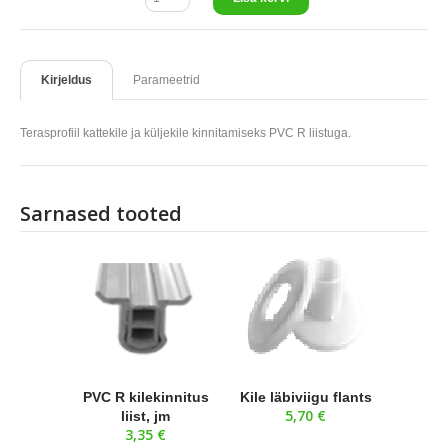
Kirjeldus
Parameetrid
Terasprofiil kattekile ja küljekile kinnitamiseks PVC R liistuga.
Sarnased tooted
PVC R kilekinnitus
Kile läbiviigu flants
5,70 €
liist, jm
3,35 €