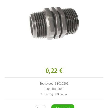
0,22 €
Tootekood:
33010202
Laoseis:
167
Tarneaeg:
1-3 päeva