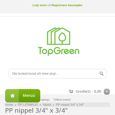
Logi sisse
või
Registreeru kasutajaks
toode(t) -
0,00
Menüü
Minu konto
Tellimuste ajalugu
Tellitud tooted
home
»
PP LIITMIKUD
»
Niplid
»
PP nippel 3/4" x 3/4"
PP nippel 3/4" x 3/4"