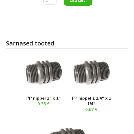
Lisa korvi
Sarnased tooted
PP nippel 1" x 1"
PP nippel 1 1/4" x 1
0,35 €
1/4"
0,67 €