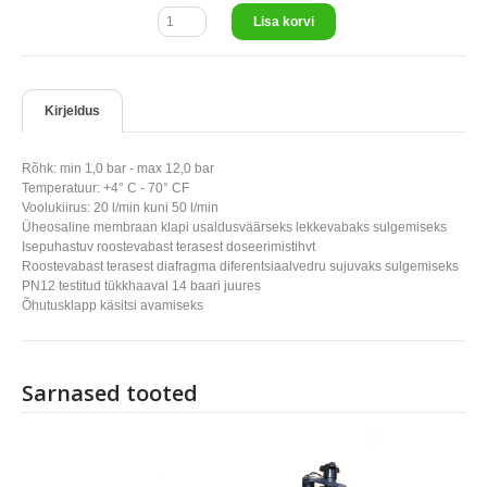
Lisa korvi
Kirjeldus
Rõhk: min 1,0 bar - max 12,0 bar
Temperatuur: +4° C - 70° CF
Voolukiirus: 20 l/min kuni 50 l/min
Üheosaline membraan klapi usaldusväärseks lekkevabaks sulgemiseks
Isepuhastuv roostevabast terasest doseerimistihvt
Roostevabast terasest diafragma diferentsiaalvedru sujuvaks sulgemiseks
PN12 testitud tükkhaaval 14 baari juures
Õhutusklapp käsitsi avamiseks
Sarnased tooted