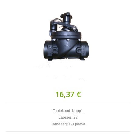
16,37 €
Tootekood:
klapp1
Laoseis:
22
Tarneaeg:
1-3 päeva