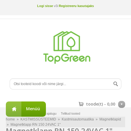
Logi sisse
või
Registreeru kasutajaks
toode(t) -
0,00
Menüü
Minu konto
Tellimuste ajalugu
Tellitud tooted
home
»
KASTMISSÜSTEEMID
»
Kastmisautomaatika
»
Magnetklapid
»
Magnetklapp RN 150 24VAC 1"
Magnetklapp RN 150 24VAC 1"